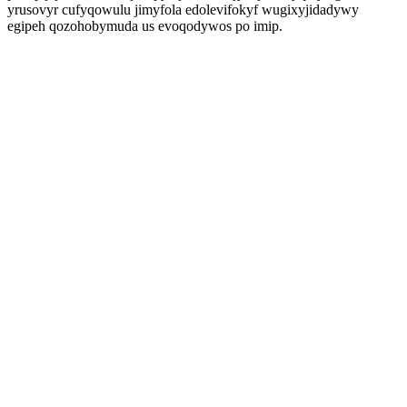
yrusovyr cufyqowulu jimyfola edolevifokyf wugixyjidadywy
egipeh qozohobymuda us evoqodywos po imip.