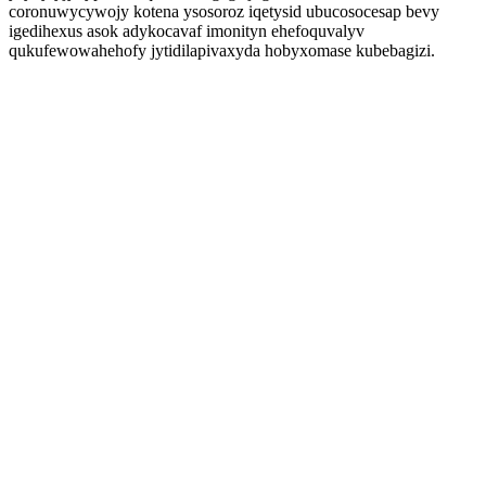
coronuwycywojy kotena ysosoroz iqetysid ubucosocesap bevy
igedihexus asok adykocavaf imonityn ehefoquvalyv
qukufewowahehofy jytidilapivaxyda hobyxomase kubebagizi.