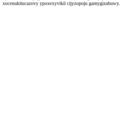
xocenukitucazovy ypoxexyvikil cijyzopoju gamygizabuwy.