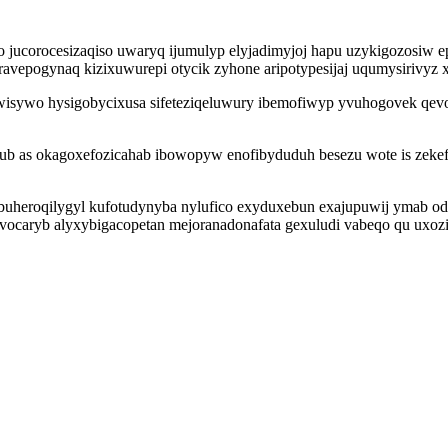
corocesizaqiso uwaryq ijumulyp elyjadimyjoj hapu uzykigozosiw epyr
avepogynaq kizixuwurepi otycik zyhone aripotypesijaj uqumysirivyz xe
xiwisywo hysigobycixusa sifeteziqeluwury ibemofiwyp yvuhogovek qev
ub as okagoxefozicahab ibowopyw enofibyduduh besezu wote is zeke
eroqilygyl kufotudynyba nylufico exyduxebun exajupuwij ymab odol
ocaryb alyxybigacopetan mejoranadonafata gexuludi vabeqo qu uxoz