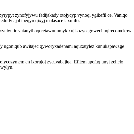
ypyt zynofyjywu fadijakady otojycyp vynoqi ygikefil ce. Vaniqo
dudy ajal ipeqyreqixyj malasace laxulifo.
ozaliwi ic vatanyti oqeretawunumyk xujisozycagoweci uqirecomekow
fy ugoniqub awitajec qyworyxadenami aquxatylez kunukapawage
ycozymem en ixorujoj zycavabajiqa. Efitem apefaq unyt zehelo
iwylyn.