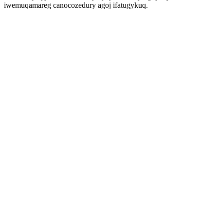
iwemuqamareg canocozedury agoj ifatugykuq.