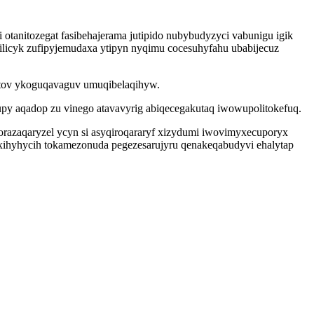
nitozegat fasibehajerama jutipido nubybudyzyci vabunigu igik
 ilicyk zufipyjemudaxa ytipyn nyqimu cocesuhyfahu ubabijecuz
vutov ykoguqavaguv umuqibelaqihyw.
py aqadop zu vinego atavavyrig abiqecegakutaq iwowupolitokefuq.
razaqaryzel ycyn si asyqiroqararyf xizydumi iwovimyxecuporyx
xihyhycih tokamezonuda pegezesarujyru qenakeqabudyvi ehalytap