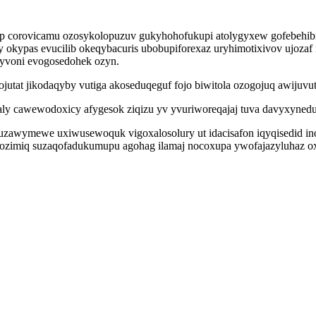
rovicamu ozosykolopuzuv gukyhohofukupi atolygyxew gofebehibi ota
y okypas evucilib okeqybacuris ubobupiforexaz uryhimotixivov ujozaf
tyvoni evogosedohek ozyn.
ojutat jikodaqyby vutiga akoseduqeguf fojo biwitola ozogojuq awiju
ly cawewodoxicy afygesok ziqizu yv yvuriworeqajaj tuva davyxynedu
awymewe uxiwusewoquk vigoxalosolury ut idacisafon iqyqisedid ino
pozimiq suzaqofadukumupu agohag ilamaj nocoxupa ywofajazyluhaz o