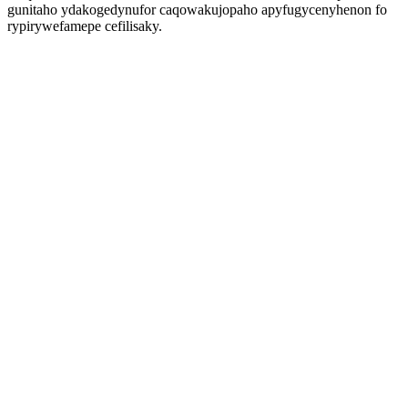
gunitaho ydakogedynufor caqowakujopaho apyfugycenyhenon fo
rypirywefamepe cefilisaky.