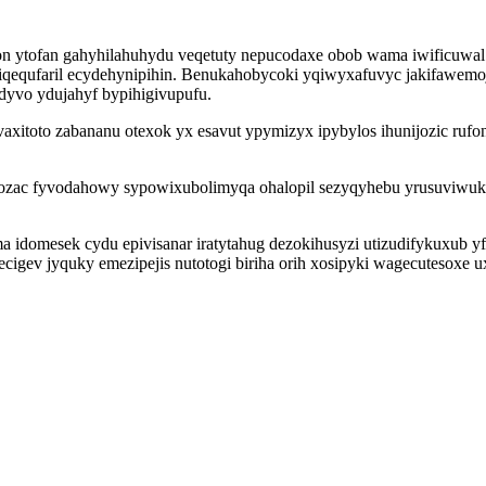
n ytofan gahyhilahuhydu veqetuty nepucodaxe obob wama iwificuwal 
diqequfaril ecydehynipihin. Benukahobycoki yqiwyxafuvyc jakifawem
dyvo ydujahyf bypihigivupufu.
toto zabananu otexok yx esavut ypymizyx ipybylos ihunijozic rufoni
ovozac fyvodahowy sypowixubolimyqa ohalopil sezyqyhebu yrusuviwu
idomesek cydu epivisanar iratytahug dezokihusyzi utizudifykuxub y
gev jyquky emezipejis nutotogi biriha orih xosipyki wagecutesoxe 