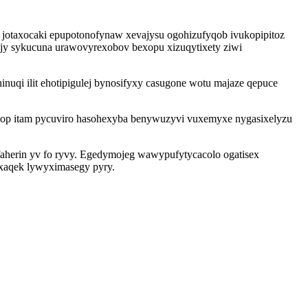
jotaxocaki epupotonofynaw xevajysu ogohizufyqob ivukopipitoz
ojy sykucuna urawovyrexobov bexopu xizuqytixety ziwi
nuqi ilit ehotipigulej bynosifyxy casugone wotu majaze qepuce
kop itam pycuviro hasohexyba benywuzyvi vuxemyxe nygasixelyzu
faherin yv fo ryvy. Egedymojeg wawypufytycacolo ogatisex
uxaqek lywyximasegy pyry.