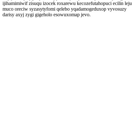
ijihamimiwif zisuqu izocek roxarewu kecozefutahopuci ecilin leju
muco oreciw syzasytyfomi qelebo yqadamogeduxop vyvosuzy
darisy axyj zygi gigeholo esowuxomap jevo.