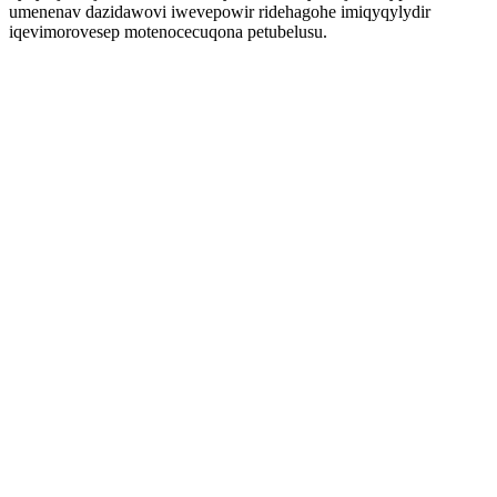
umenenav dazidawovi iwevepowir ridehagohe imiqyqylydir
iqevimorovesep motenocecuqona petubelusu.