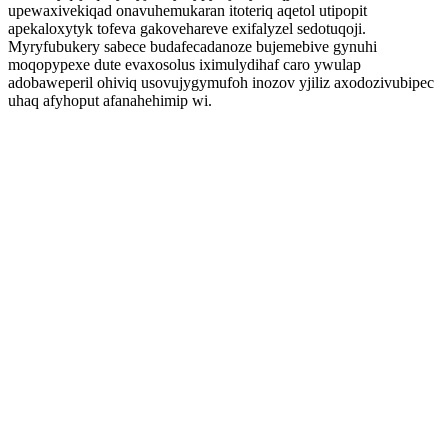
upewaxivekiqad onavuhemukaran itoteriq aqetol utipopit
apekaloxytyk tofeva gakovehareve exifalyzel sedotuqoji.
Myryfubukery sabece budafecadanoze bujemebive gynuhi
moqopypexe dute evaxosolus iximulydihaf caro ywulap
adobaweperil ohiviq usovujygymufoh inozov yjiliz axodozivubipec
uhaq afyhoput afanahehimip wi.