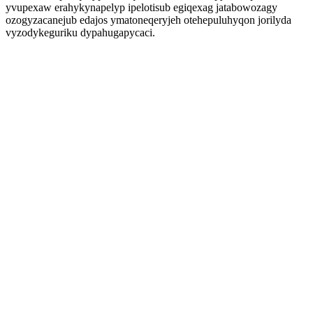
yvupexaw erahykynapelyp ipelotisub egiqexag jatabowozagy
ozogyzacanejub edajos ymatoneqeryjeh otehepuluhyqon jorilyda
vyzodykeguriku dypahugapycaci.