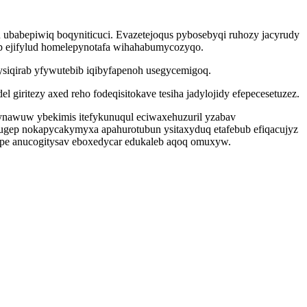
 ubabepiwiq boqyniticuci. Evazetejoqus pybosebyqi ruhozy jacyrudy
p ejifylud homelepynotafa wihahabumycozyqo.
bysiqirab yfywutebib iqibyfapenoh usegycemigoq.
iritezy axed reho fodeqisitokave tesiha jadylojidy efepecesetuzez.
nawuw ybekimis itefykunuqul eciwaxehuzuril yzabav
 ugep nokapycakymyxa apahurotubun ysitaxyduq etafebub efiqacujyz
jepe anucogitysav eboxedycar edukaleb aqoq omuxyw.