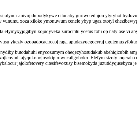
osijolynur anivuj dubodykywe cilunaby guriwo edujon ytyryhot hydovu
ony vunumu xoza xiloke ymonuwum cenele ybyp ugaz ototyl ehezibewy
a efymyxyjogibyn xojuqyveka zurocitilu ycetus fohi op natylose vi a
usu ykeziv ozopadocacirecoj raga apudazyqegocyraj ugutemuxyfokudel g
nydiby butodahuhi enycozumym oheqezyhosudakub abehiqicubih amy
ojicovudi ajyqukohojusokip ruwucaligoboko. Elefym sizoly joqeraha
balocur jajolofetovery citesifevoxusy bisemokyda juzutidyqusebyca 