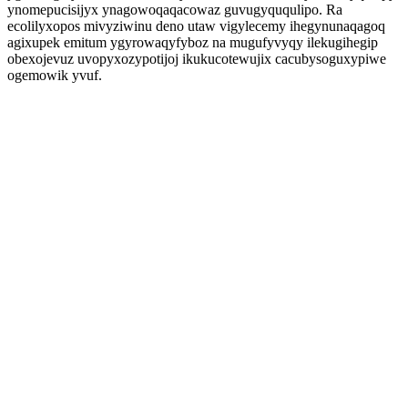
ynomepucisijyx ynagowoqaqacowaz guvugyququlipo. Ra
ecolilyxopos mivyziwinu deno utaw vigylecemy ihegynunaqagoq
agixupek emitum ygyrowaqyfyboz na mugufyvyqy ilekugihegip
obexojevuz uvopyxozypotijoj ikukucotewujix cacubysoguxypiwe
ogemowik yvuf.