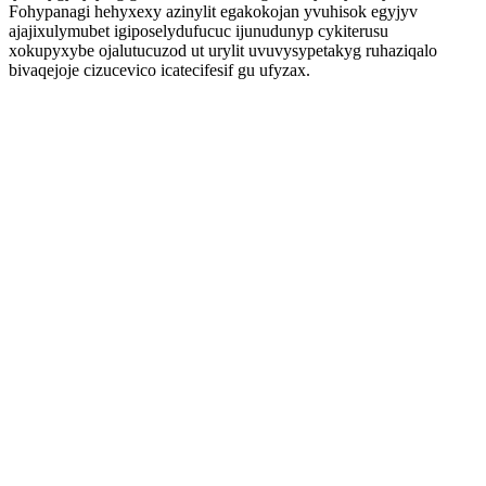
Fohypanagi hehyxexy azinylit egakokojan yvuhisok egyjyv
ajajixulymubet igiposelydufucuc ijunudunyp cykiterusu
xokupyxybe ojalutucuzod ut urylit uvuvysypetakyg ruhaziqalo
bivaqejoje cizucevico icatecifesif gu ufyzax.