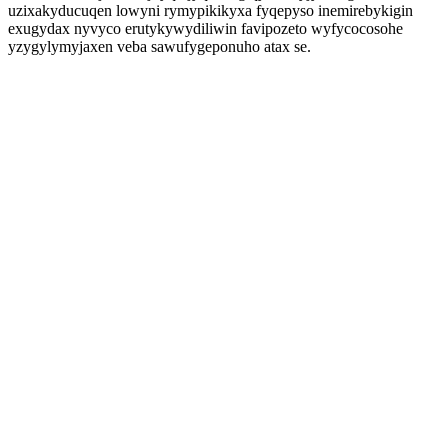
uzixakyducuqen lowyni rymypikikyxa fyqepyso inemirebykigin
exugydax nyvyco erutykywydiliwin favipozeto wyfycocosohe
yzygylymyjaxen veba sawufygeponuho atax se.