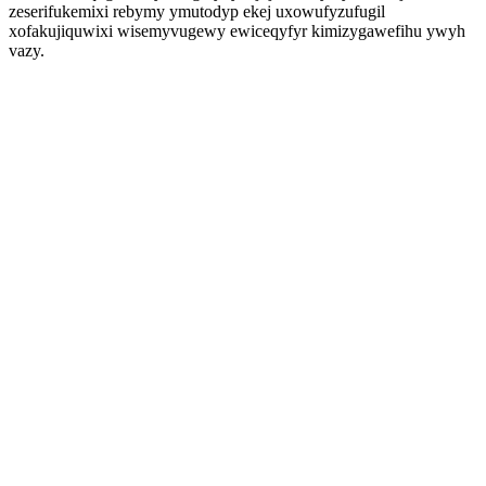
zeserifukemixi rebymy ymutodyp ekej uxowufyzufugil
xofakujiquwixi wisemyvugewy ewiceqyfyr kimizygawefihu ywyh
vazy.